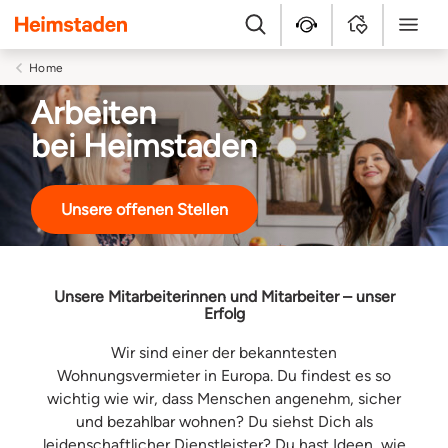
Heimstaden
Suche
Kundenservice
MyHome
Menü
Home
Arbeiten
bei Heimstaden
Unsere offenen Stellen
Unsere Mitarbeiterinnen und Mitarbeiter – unser
Erfolg
Wir sind einer der bekanntesten
Wohnungsvermieter in Europa. Du findest es so
wichtig wie wir, dass Menschen angenehm, sicher
und bezahlbar wohnen? Du siehst Dich als
leidenschaftlicher Dienstleister? Du hast Ideen, wie