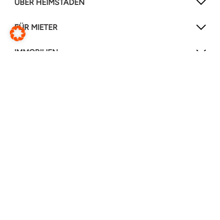
ÜBER HEIMSTADEN
FÜR MIETER
IMMOBILIEN
NEWSLETTER
Mit unserem Newsletter verpassen Sie keine
Neuigkeiten mehr!
Jetzt anmelden
FOLGEN SIE UNS
Instagram
Facebook
LinkedIn
YouTube