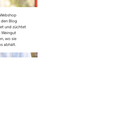
n Webshop
 den Blog
et und züchtet
m Weingut
n, wo sie
s abhält.