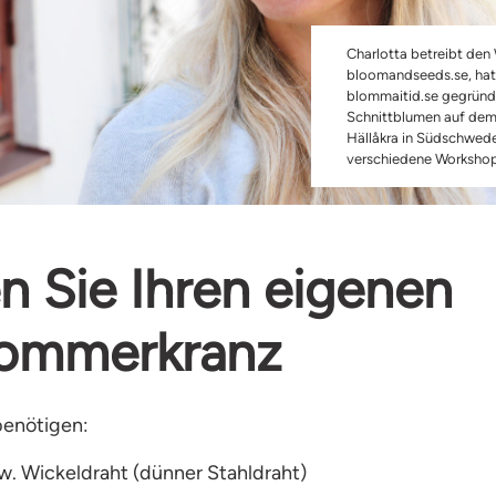
Charlotta betreibt de
bloomandseeds.se, hat
blommaitid.se gegründ
Schnittblumen auf de
Hällåkra in Südschwede
verschiedene Workshop
n Sie Ihren eigenen
sommerkranz
benötigen:
w. Wickeldraht (dünner Stahldraht)