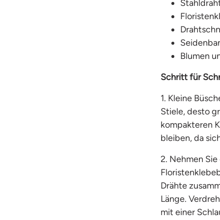
Stahldrah
Floristen
Drahtschn
Seidenban
Blumen un
Schritt für Schr
1. Kleine Büsch
Stiele, desto g
kompakteren Kr
bleiben, da sic
2. Nehmen Sie 
Floristenklebe
Drähte zusamme
Länge. Verdreh
mit einer Sch