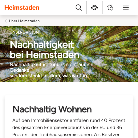
Heimstaden
Suche
Kundenservice
MyHome
Menü
Über Heimstaden
UNSERE VISION
Nachhaltigkeit
bei Heimstaden
Nachhaltigkeit ist für uns nicht nur ein
Gedanke,
sondern steckt in allem, was wir tun.
Nachhaltig Wohnen
Auf den Immobiliensektor entfallen rund 40 Prozent
des gesamten Energieverbrauchs in der EU und 36
Prozent der Treibhausgasemissionen. Als Besitzer