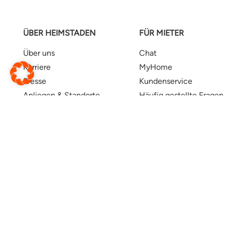
ÜBER HEIMSTADEN
FÜR MIETER
Über uns
Chat
Karriere
MyHome
Presse
Kundenservice
Anliegen & Standorte
Häufig gestellte Fragen
Konzernseite
Gewinnspiele
Rechnungsrichtlinie
Social Media Netiquett
Barrierefreiheit
Webseite wechseln
Translate this page