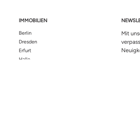
IMMOBILIEN
NEWSLE
Berlin
Mit un
verpass
Dresden
Neuigk
Erfurt
Halle
Hamburg
Jet
e
Leipzig
Magdeburg
Rostock