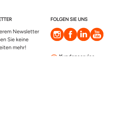
TTER
FOLGEN SIE UNS
Instagram
Facebook
LinkedIn
YouTube
serem Newsletter
en Sie keine
eiten mehr!
Kundenservice
zt anmelden
© Heimstaden 2026
Impressum
Datenschutz