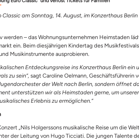
oung Euro Classic“ und verlost Tickets für Familien
 Classic am Sonntag, 14. August, im Konzerthaus Berlin 
iv werden – das Wohnungsunternehmen Heimstaden lädt F
kt ein. Beim diesjährigen Kindertag des Musikfestivals 
 und Musikinstrumente ausprobieren.
kalischen Entdeckungsreise ins Konzerthaus Berlin ein 
als zu sein“,
sagt Caroline Oelmann, Geschäftsführerin
 Jugendorchester der Welt nach Berlin, sondern öffnet d
ent unterstützen wir als Heimstaden gerne, um unseren
usikalisches Erlebnis zu ermöglichen.“
n
onzert „Nils Holgerssons musikalische Reise um die We
r der Leitung von Hugo Ticciati. Die jungen Talente d