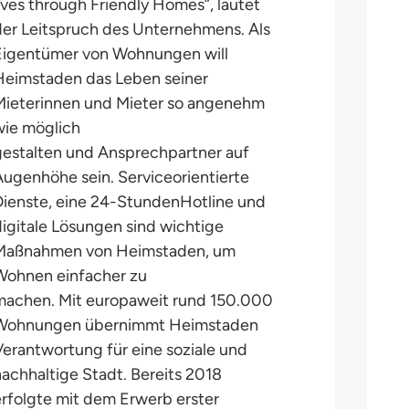
lives through Friendly Homes”, lautet
der Leitspruch des Unternehmens. Als
Eigentümer von Wohnungen will
Heimstaden das Leben seiner
Mieterinnen und Mieter so angenehm
wie möglich
gestalten und Ansprechpartner auf
Augenhöhe sein. Serviceorientierte
Dienste, eine 24-StundenHotline und
digitale Lösungen sind wichtige
Maßnahmen von Heimstaden, um
Wohnen einfacher zu
machen. Mit europaweit rund 150.000
Wohnungen übernimmt Heimstaden
Verantwortung für eine soziale und
nachhaltige Stadt. Bereits 2018
erfolgte mit dem Erwerb erster