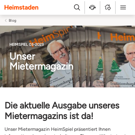
Heimstaden
Suche
Kundenservice
MyHome
Menü
Blog
HEIMSPIEL 03-2023
Unser
Mietermagazin
Die aktuelle Ausgabe unseres
Mietermagazins ist da!
Unser Mietermagazin HeimSpiel präsentiert Ihnen