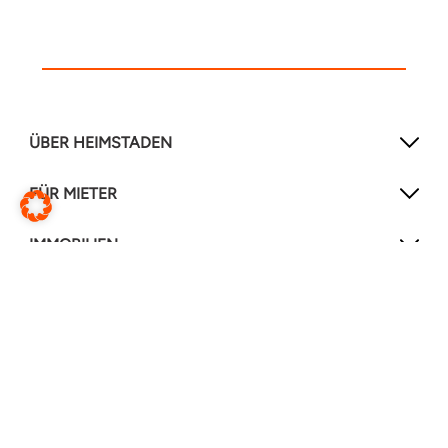
ÜBER HEIMSTADEN
FÜR MIETER
IMMOBILIEN
NEWSLETTER
Mit unserem Newsletter verpassen Sie keine
Neuigkeiten mehr!
Jetzt anmelden