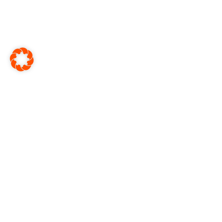
FOR KUNDER
FOR INTERESSERTE
MyHome
Ledige leiligheter
Vårt kontor
Fordeler