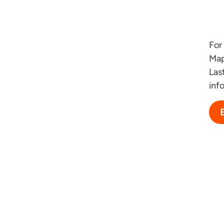
For
Map
Las
inf