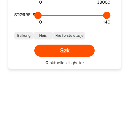
STØRRELSE
Min
Maks
Andre henvendelser
Balkong
Heis
Ikke første etasje
Søk
0
aktuelle
leiligheter