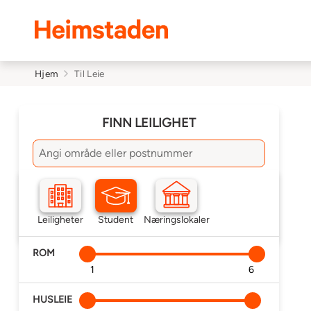
Heimstaden
Hjem
Til Leie
FINN LEILIGHET
søkfelt
Liste
Kart
Overvåk
Leiligheter
Student
Næringslokaler
Leiligheter
(
0
)
ROM
Min
Maks
HUSLEIE
Min
Maks