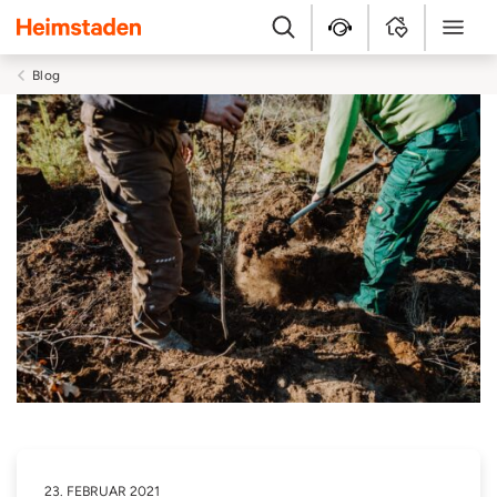
Heimstaden
Suche
Kundenservice
MyHome
Menü
Blog
23. FEBRUAR 2021