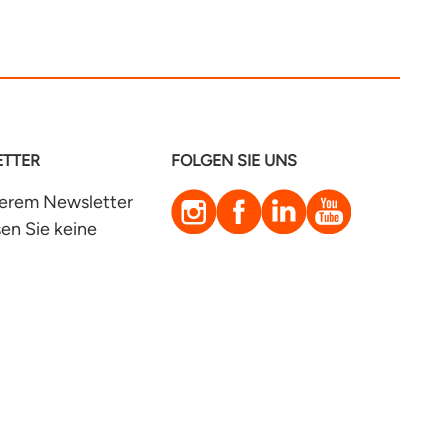
TTER
FOLGEN SIE UNS
Instagram
Facebook
LinkedIn
YouTube
serem Newsletter
en Sie keine
eiten mehr!
Kundenservice
zt anmelden