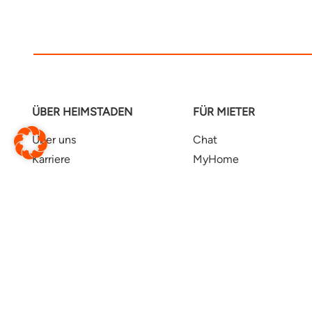
ÜBER HEIMSTADEN
FÜR MIETER
Über uns
Chat
Karriere
MyHome
Presse
Kundenservice
Anliegen & Standorte
Häufig gestellte Fragen
Konzernseite
Gewinnspiele
Rechnungsrichtlinie
Social Media Netiquett
Barrierefreiheit