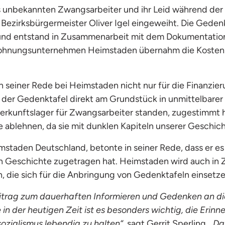
ils unbekannten Zwangsarbeiter und ihr Leid während de
 Bezirksbürgermeister Oliver Igel eingeweiht. Die Gedenkt
und entstand in Zusammenarbeit mit dem Dokumentati
 Wohnungsunternehmen Heimstaden übernahm die Kosten 
in seiner Rede bei Heimstaden nicht nur für die Finanzier
der Gedenktafel direkt am Grundstück in unmittelbare
terkunftslager für Zwangsarbeiter standen, zugestimmt
ablehnen, da sie mit dunklen Kapiteln unserer Geschic
mstaden Deutschland, betonte in seiner Rede, dass er es 
ch Geschichte zugetragen hat. Heimstaden wird auch i
 die sich für die Anbringung von Gedenktafeln einsetzen
 Beitrag zum dauerhaften Informieren und Gedenken an d
n der heutigen Zeit ist es besonders wichtig, die Eri
ozialismus lebendig zu halten“,
sagt Gerrit Sperling.
„Da