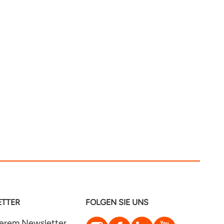
TTER
FOLGEN SIE UNS
Instagram
Facebook
LinkedIn
YouTube
serem Newsletter