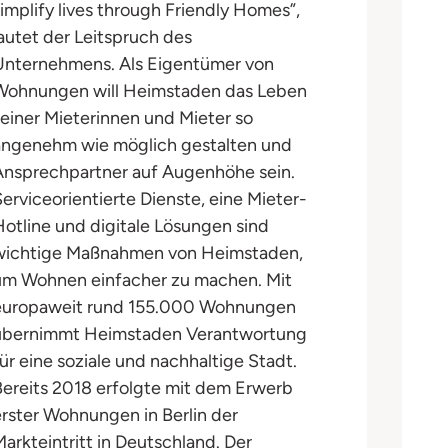
simplify lives through Friendly Homes”,
lautet der Leitspruch des
Unternehmens. Als Eigentümer von
Wohnungen will Heimstaden das Leben
seiner Mieterinnen und Mieter so
angenehm wie möglich gestalten und
Ansprechpartner auf Augenhöhe sein.
Serviceorientierte Dienste, eine Mieter-
Hotline und digitale Lösungen sind
wichtige Maßnahmen von Heimstaden,
um Wohnen einfacher zu machen. Mit
europaweit rund 155.000 Wohnungen
übernimmt Heimstaden Verantwortung
für eine soziale und nachhaltige Stadt.
Bereits 2018 erfolgte mit dem Erwerb
erster Wohnungen in Berlin der
Markteintritt in Deutschland. Der