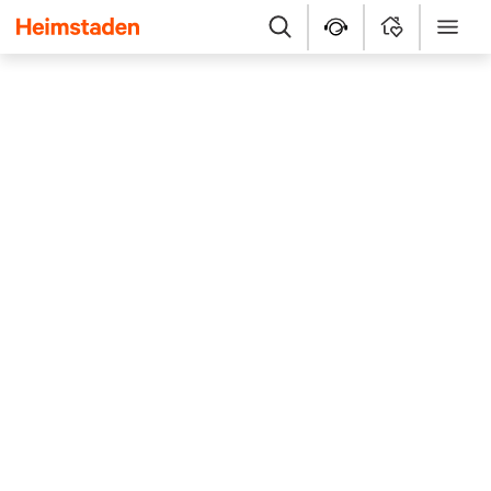
Heimstaden
Suche
Kundenservice
MyHome
Menü