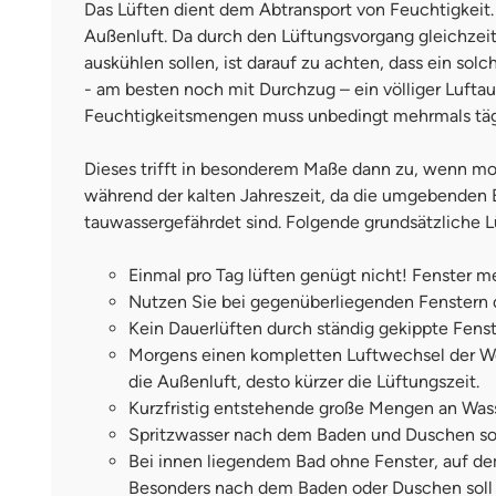
Das Lüften dient dem Abtransport von Feuchtigkeit
Außenluft. Da durch den Lüftungsvorgang gleichze
auskühlen sollen, ist darauf zu achten, dass ein s
- am besten noch mit Durchzug – ein völliger Lufta
Feuchtigkeitsmengen muss unbedingt mehrmals tägl
Dieses trifft in besonderem Maße dann zu, wenn mod
während der kalten Jahreszeit, da die umgebenden B
tauwassergefährdet sind. Folgende grundsätzliche 
Einmal pro Tag lüften genügt nicht! Fenster me
Nutzen Sie bei gegenüberliegenden Fenstern di
Kein Dauerlüften durch ständig gekippte Fens
Morgens einen kompletten Luftwechsel der Woh
die Außenluft, desto kürzer die Lüftungszeit.
Kurzfristig entstehende große Mengen an Wass
Spritzwasser nach dem Baden und Duschen so
Bei innen liegendem Bad ohne Fenster, auf de
Besonders nach dem Baden oder Duschen soll s