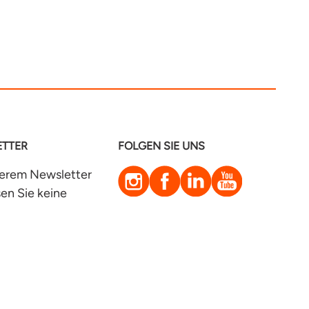
TTER
FOLGEN SIE UNS
Instagram
Facebook
LinkedIn
YouTube
serem Newsletter
en Sie keine
eiten mehr!
Kundenservice
zt anmelden