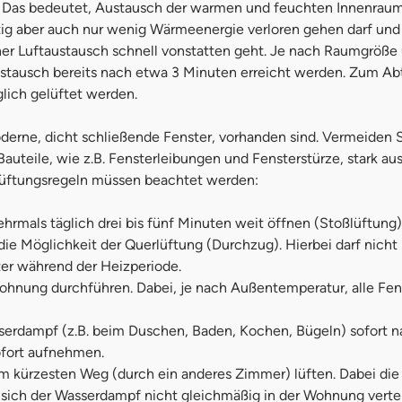
. Das bedeutet, Austausch der warmen und feuchten Innenraum
itig aber auch nur wenig Wärmeenergie verloren gehen darf u
olcher Luftaustausch schnell vonstatten geht. Je nach Raumgrö
ustausch bereits nach etwa 3 Minuten erreicht werden. Zum Ab
ich gelüftet werden.
erne, dicht schließende Fenster, vorhanden sind. Vermeiden S
auteile, wie z.B. Fensterleibungen und Fensterstürze, stark 
Lüftungsregeln müssen beachtet werden:
hrmals täglich drei bis fünf Minuten weit öffnen (Stoßlüftung)
e Möglichkeit der Querlüftung (Durchzug). Hierbei darf nicht
ter während der Heizperiode.
nung durchführen. Dabei, je nach Außentemperatur, alle Fenst
erdampf (z.B. beim Duschen, Baden, Kochen, Bügeln) sofort n
fort aufnehmen.
m kürzesten Weg (durch ein anderes Zimmer) lüften. Dabei di
ich der Wasserdampf nicht gleichmäßig in der Wohnung vertei