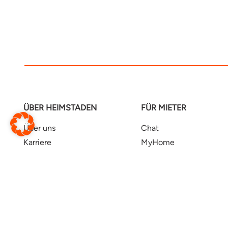
ÜBER HEIMSTADEN
FÜR MIETER
Über uns
Chat
Karriere
MyHome
Presse
Kundenservice
Anliegen & Standorte
Häufig gestellte Fragen
Konzernseite
Gewinnspiele
Rechnungsrichtlinie
Social Media Netiquett
Barrierefreiheit