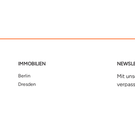
IMMOBILIEN
NEWSLE
Berlin
Mit un
verpass
Dresden
Neuigk
Erfurt
Halle
Hamburg
Jet
e
Leipzig
Magdeburg
Rostock