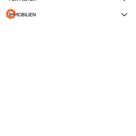
IMMOBILIEN
NEWSLETTER
Mit unserem Newsletter verpassen Sie keine
Neuigkeiten mehr!
Jetzt anmelden
FOLGEN SIE UNS
Instagram
Facebook
LinkedIn
YouTube