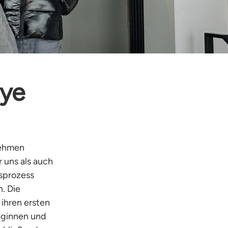
lye
nehmen
 uns als auch
sprozess
. Die
ihren ersten
eginnen und