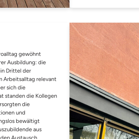
roalltag gewöhnt
rer Ausbildung: die
n Drittel der
 Arbeitsalltag relevant
er sich die
at standen die Kollegen
rsorgten die
tionen und
ngslos bewältigt
Auszubildende aus
 den Austausch