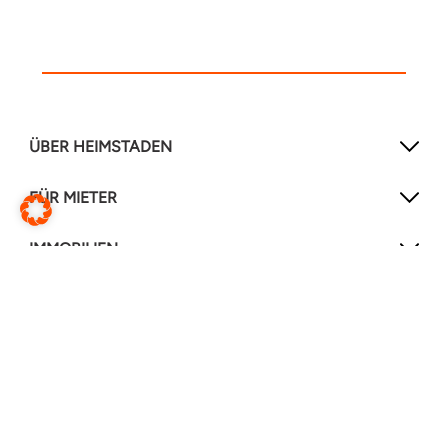
ÜBER HEIMSTADEN
FÜR MIETER
IMMOBILIEN
NEWSLETTER
Mit unserem Newsletter verpassen Sie keine
Neuigkeiten mehr!
Jetzt anmelden