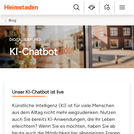
Heimstaden
Suche
Kundenservice
MyHome
Menü
Blog
DIGITALISIERUNG
KI-Chatbot
Unser KI-Chatbot ist live
Künstliche Intelligenz (KI) ist für viele Menschen
aus dem Alltag nicht mehr wegzudenken. Nutzen
auch Sie bereits KI-Anwendungen, die Ihr Leben
erleichtern? Wenn Sie es möchten, haben Sie ab
heute auch die Möglichkeit bei allgemeinen Fragen