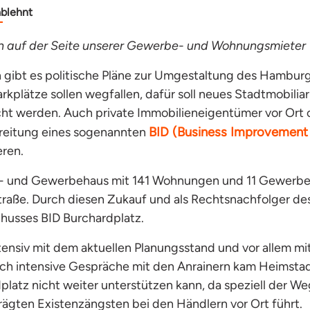
ablehnt
n auf der Seite unserer Gewerbe- und Wohnungsmieter
 gibt es politische Pläne zur Umgestaltung des Hamburg
kplätze sollen wegfallen, dafür soll neues Stadtmobiliar
cht werden. Auch private Immobilieneigentümer vor Ort o
BID (Business Improvement D
ereitung eines sogenannten
eren.
- und Gewerbehaus mit 141 Wohnungen und 11 Gewerbee
traße. Durch diesen Zukauf und als Rechtsnachfolger 
husses BID Burchardplatz.
tensiv mit dem aktuellen Planungsstand und vor allem 
ch intensive Gespräche mit den Anrainern kam Heimstad
latz nicht weiter unterstützen kann, da speziell der
Weg
ägten Existenzängsten bei den Händlern
vor Ort führt.