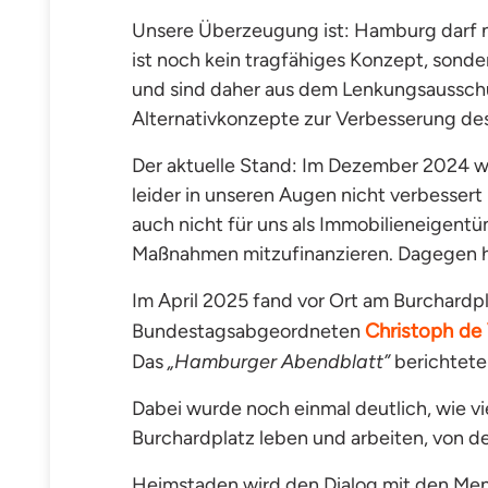
Unsere Überzeugung ist: Hamburg darf ni
ist noch
kein tragfähiges Konzept,
sonder
und sind daher aus dem Lenkungsausschu
Alternativkonzepte zur Verbesserung
des
Der aktuelle Stand: Im Dezember 2024 wu
leider in unseren Augen nicht verbessert
auch nicht für uns als Immobilieneigent
Maßnahmen mitzufinanzieren. Dagegen ha
Im April 2025 fand vor Ort am Burchar
Christoph de 
Bundestagsabgeordneten
Das
„Hamburger Abendblatt”
berichtete
Dabei wurde noch einmal deutlich, wie vi
Burchardplatz leben und arbeiten, von de
Heimstaden wird den Dialog mit den Mens