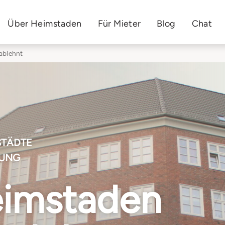
Über Heimstaden
Für Mieter
Blog
Chat
ablehnt
STÄDTE
LUNG
imstaden