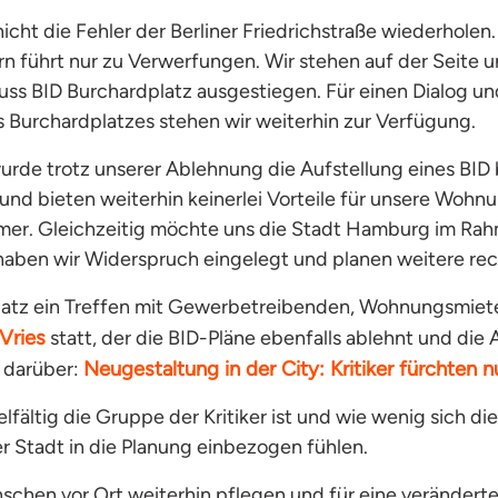
cht die Fehler der Berliner Friedrichstraße wiederhole
n führt nur zu Verwerfungen. Wir stehen auf der Seit
ss BID Burchardplatz ausgestiegen. Für einen
Dialog u
 Burchardplatzes stehen wir weiterhin zur Verfügung.
rde trotz unserer Ablehnung die Aufstellung eines BID
 und bieten
weiterhin keinerlei Vorteile für unsere Woh
ümer. Gleichzeitig möchte uns die Stadt Hamburg im Rah
ben wir Widerspruch eingelegt und planen weitere rech
dplatz ein Treffen mit Gewerbetreibenden, Wohnungsmi
Vries
statt, der die BID-Pläne ebenfalls ablehnt und die 
Neugestaltung in der City: Kritiker fürchten 
 darüber:
elfältig die Gruppe der Kritiker ist und wie wenig sich d
r Stadt in die Planung einbezogen fühlen.
chen vor Ort weiterhin pflegen und für eine veränderte