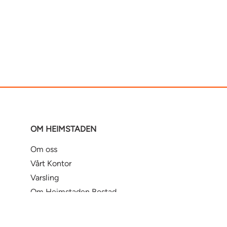
OM HEIMSTADEN
Om oss
Vårt Kontor
Varsling
Om Heimstaden Bostad
Tilgjengelighet på digitale
plattformer