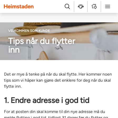
Heimstaden
Søk
Hjelpesenter
MyHome
Meny
VELKOMMEN SOM KUNDE
Tips når du flytter
inn
Det er mye å tenke på når du skal flytte. Her kommer noen
tips som vi håper kan gjøre det enklere for deg når du skal
flytte inn.
1. Endre adresse i god tid
For at posten din skal komme til din nye adresse må du
melde flytting i god tid, tidligst 31 dager før du flytter og