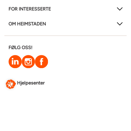
FOR INTERESSERTE
OM HEIMSTADEN
FØLG OSS!
LinkedIn
Instagram
Facebook
Hjelpesenter
Endre webside
Translate this page
© Heimstaden 2026
Informasjonskapselerklæring