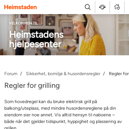
Heimstaden
Søk
Hjelpesenter
MyHom
VELKOMMEN TIL
Heimstadens
hjelpesenter
Forum
Sikkerhet, bomiljø & husordensregler
Regler for 
Regler for grilling
Som hovedregel kan du bruke elektrisk grill på
balkong/uteplass, med mindre husordensreglene på din
eiendom sier noe annet. Vis alltid hensyn til naboene –
både når det gjelder tidspunkt, hyppighet og plassering av
grillen.