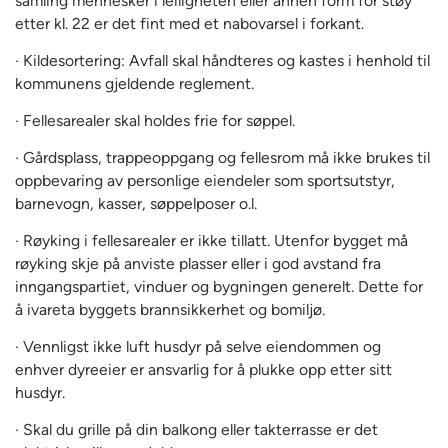
samling mennesker i leiligheten eller annen form for støy
etter kl. 22 er det fint med et nabovarsel i forkant.
· Kildesortering: Avfall skal håndteres og kastes i henhold til
kommunens gjeldende reglement.
· Fellesarealer skal holdes frie for søppel.
· Gårdsplass, trappeoppgang og fellesrom må ikke brukes til
oppbevaring av personlige eiendeler som sportsutstyr,
barnevogn, kasser, søppelposer o.l.
· Røyking i fellesarealer er ikke tillatt. Utenfor bygget må
røyking skje på anviste plasser eller i god avstand fra
inngangspartiet, vinduer og bygningen generelt. Dette for
å ivareta byggets brannsikkerhet og bomiljø.
· Vennligst ikke luft husdyr på selve eiendommen og
enhver dyreeier er ansvarlig for å plukke opp etter sitt
husdyr.
· Skal du grille på din balkong eller takterrasse er det