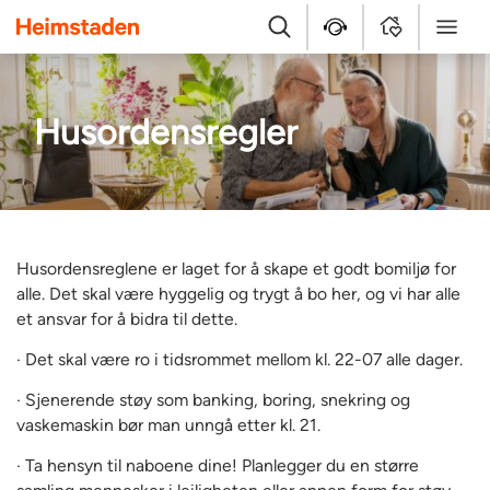
Heimstaden
Søk
Hjelpesenter
MyHome
Meny
Husordensregler
Husordensreglene er laget for å skape et godt bomiljø for
alle. Det skal være hyggelig og trygt å bo her, og vi har alle
et ansvar for å bidra til dette.
· Det skal være ro i tidsrommet mellom kl. 22-07 alle dager.
· Sjenerende støy som banking, boring, snekring og
vaskemaskin bør man unngå etter kl. 21.
· Ta hensyn til naboene dine! Planlegger du en større