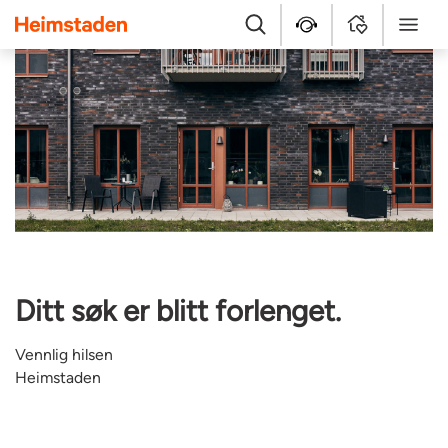
Heimstaden
Søk
Hjelpesenter
MyHome
Meny
Ditt søk er blitt forlenget.
Vennlig hilsen
Heimstaden