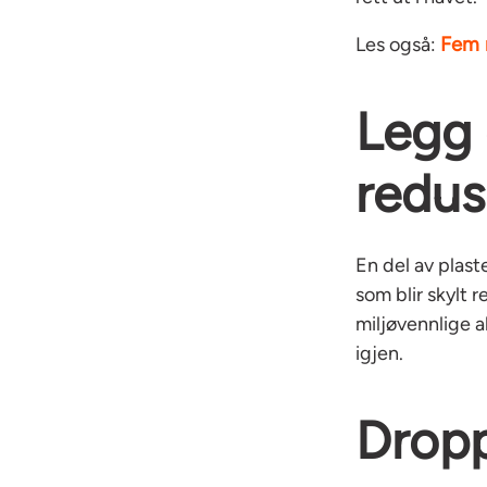
Fem 
Les også:
Legg 
redus
En del av plast
som blir skylt 
miljøvennlige a
igjen.
Dropp