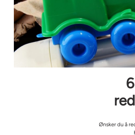
6
red
Ønsker du å red