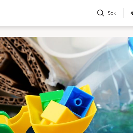
Søk
t