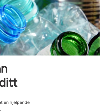
an
ditt
et en hjelpende
.