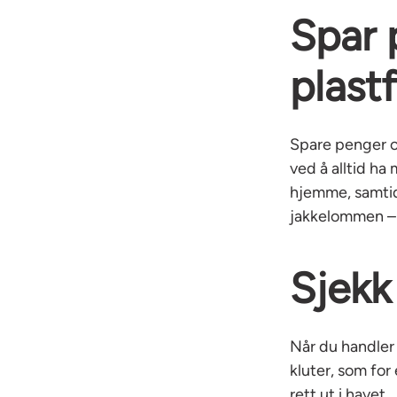
Spar 
plast
Spare penger og
ved å alltid h
hjemme, samtid
jakkelommen – 
Sjekk
Når du handler 
kluter, som for
rett ut i havet.