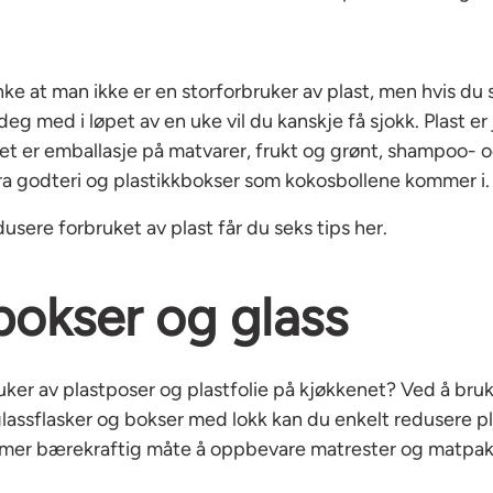
enke at man ikke er en storforbruker av plast, men hvis du 
deg med i løpet av en uke vil du kanskje få sjokk. Plast er 
et er emballasje på matvarer, frukt og grønt, shampoo- o
fra godteri og plastikkbokser som kokosbollene kommer i.
usere forbruket av plast får du seks tips her.
bokser og glass
uker av plastposer og plastfolie på kjøkkenet? Ved å bru
glassflasker og bokser med lokk kan du enkelt redusere p
 mer bærekraftig måte å oppbevare matrester og matpakk