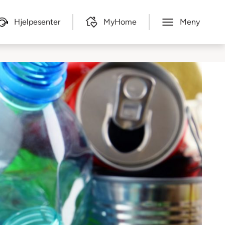
Hjelpesenter
MyHome
Meny