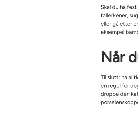
Skal du ha fest
tallerkener, su
eller gå etter 
eksempel bam
Når d
Til slutt: ha al
en regel for d
droppe den kaff
porselenskopp