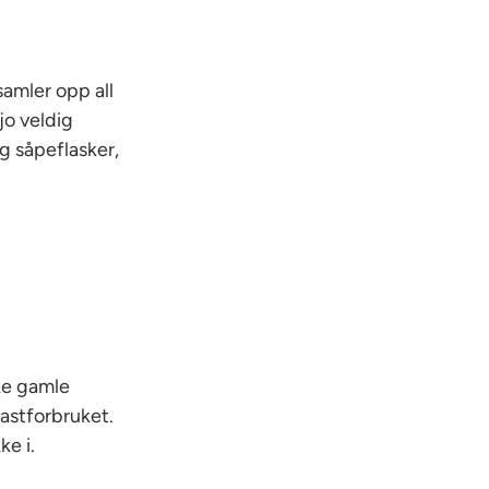
samler opp all
jo veldig
g såpeflasker,
ke gamle
lastforbruket.
e i.