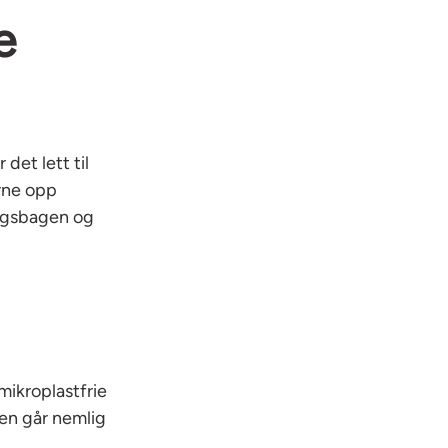
e
det lett til
rne opp
ingsbagen og
mikroplastfrie
ten går nemlig