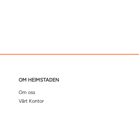
OM HEIMSTADEN
Om oss
Vårt Kontor
Varsling
Om Heimstaden Bostad
Tilgjengelighet på digitale
plattformer