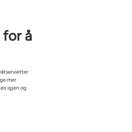
for å
våtservietter
elge mer
kes igjen og