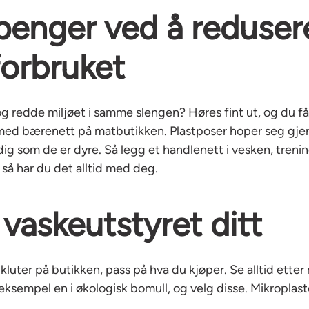
penger ved å reduser
forbruket
 redde miljøet i samme slengen? Høres fint ut, og du får 
a med bærenett på matbutikken. Plastposer hoper seg gje
ig som de er dyre. Så legg et handlenett i vesken, tren
så har du det alltid med deg.
 vaskeutstyret ditt
kluter på butikken, pass på hva du kjøper. Se alltid etter 
 eksempel en i økologisk bomull, og velg disse. Mikroplas