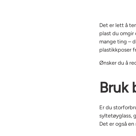
Det er lett å t
plast du omgir 
mange ting – d
plastikkposer 
Ønsker du å red
Bruk 
Er du storforbr
syltetøyglass, 
Det er også en