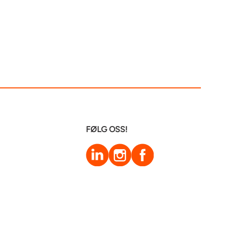
FØLG OSS!
LinkedIn
Instagram
Facebook
Hjelpesenter