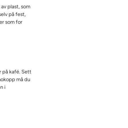
 av plast, som
elv på fest,
er som for
r på kafé. Sett
ermokopp må du
n i