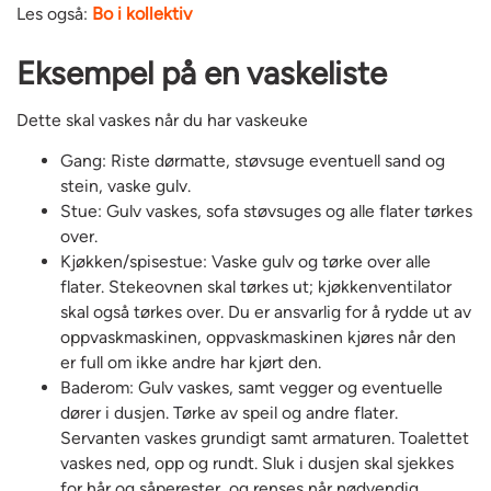
Les også:
Bo i kollektiv
Eksempel på en vaskeliste
Dette skal vaskes når du har vaskeuke
Gang: Riste dørmatte, støvsuge eventuell sand og
stein, vaske gulv.
Stue: Gulv vaskes, sofa støvsuges og alle flater tørkes
over.
Kjøkken/spisestue: Vaske gulv og tørke over alle
flater. Stekeovnen skal tørkes ut; kjøkkenventilator
skal også tørkes over. Du er ansvarlig for å rydde ut av
oppvaskmaskinen, oppvaskmaskinen kjøres når den
er full om ikke andre har kjørt den.
Baderom: Gulv vaskes, samt vegger og eventuelle
dører i dusjen. Tørke av speil og andre flater.
Servanten vaskes grundigt samt armaturen. Toalettet
vaskes ned, opp og rundt. Sluk i dusjen skal sjekkes
for hår og såperester, og renses når nødvendig.