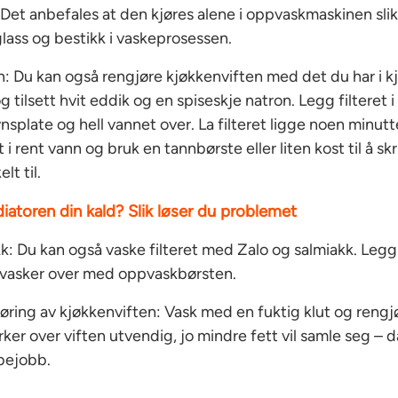
et anbefales at den kjøres alene i oppvaskmaskinen slik 
lass og bestikk i vaskeprosessen.
n: Du kan også rengjøre kjøkkenviften med det du har i 
 tilsett hvit eddik og en spiseskje natron. Legg filteret 
splate og hell vannet over. La filteret ligge noen minutte
t i rent vann og bruk en tannbørste eller liten kost til å 
t til.
diatoren din kald? Slik løser du problemet
k: Du kan også vaske filteret med Zalo og salmiakk. Legg fi
u vasker over med oppvaskbørsten.
øring av kjøkkenviften: Vask med en fuktig klut og rengj
rker over viften utvendig, jo mindre fett vil samle seg – d
bbejobb.