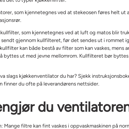
torer, som kjennetegnes ved at stekeosen føres helt ut 
asjonsrør.
kullfilter, som kjennetegnes ved at luft og matos blir truk
 sendt gjennom kullfilteret, før det sendes ut i rommet i
kullfilter kan både bestå av filter som kan vaskes, mens a
må byttes ut med jevne mellomrom. Kullfilteret bør byttes
 hva slags kjøkkenventilator du har? Sjekk instruksjonsbok
 finner du ofte på leverandørens nettsider.
rengjør du ventilatore
 Mange filtre kan fint vaskes i oppvaskmaskinen på nor