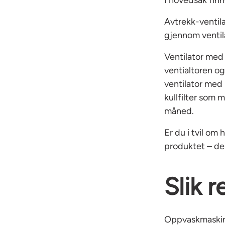
Avtrekk-ventila
gjennom ventil
Ventilator med 
ventialtoren og
ventilator med 
kullfilter som 
måned.
Er du i tvil om
produktet – den
Slik 
Oppvaskmaskin: