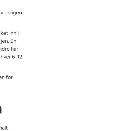
av boligen
ket inn i
gjen. En
ndre har
 hver 6-12
en for
n
malt