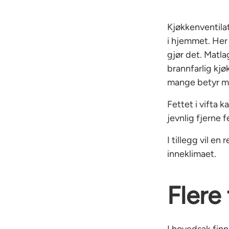
Kjøkkenventila
i hjemmet. Her
gjør det. Matla
brannfarlig kjø
mange betyr my
Fettet i vifta k
jevnlig fjerne f
I tillegg vil e
inneklimaet.
Flere
I hovedsak finn