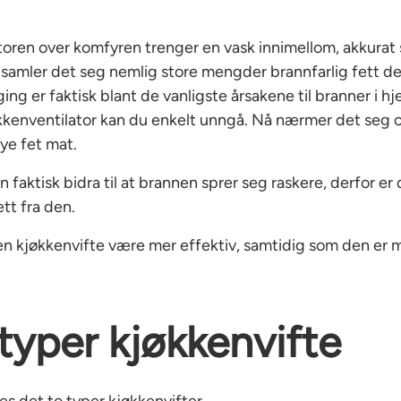
toren over komfyren trenger en vask innimellom, akkurat
 samler det seg nemlig store mengder brannfarlig fett d
ging er faktisk blant de vanligste årsakene til branner i 
kkenventilator kan du enkelt unngå. Nå nærmer det seg o
e fet mat.
an faktisk bidra til at brannen sprer seg raskere, derfor er 
ett fra den.
n ren kjøkkenvifte være mer effektiv, samtidig som den er
 typer kjøkkenvifte
es det to typer kjøkkenvifter.