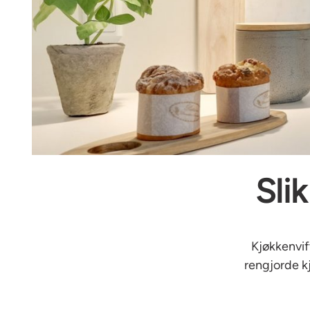
Sli
Kjøkkenvif
rengjorde kj