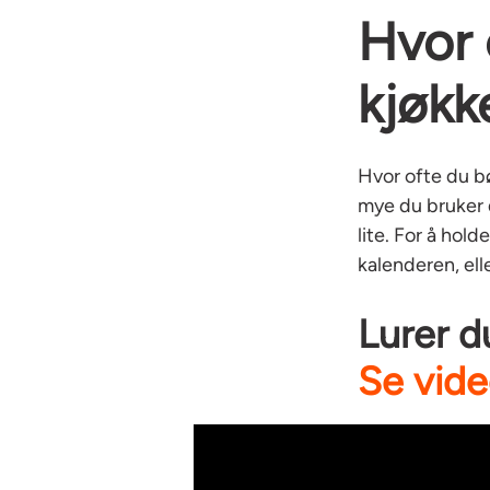
Hvor 
kjøkk
Hvor ofte du bø
mye du bruker 
lite. For å hol
kalenderen, elle
Lurer d
Se vide