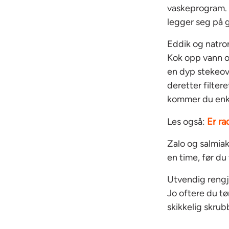
vaskeprogram. D
legger seg på g
Eddik og natro
Kok opp vann og
en dyp stekeovn
deretter filtere
kommer du enkel
Er ra
Les også:
Zalo og salmiak
en time, før d
Utvendig rengj
Jo oftere du tø
skikkelig skru