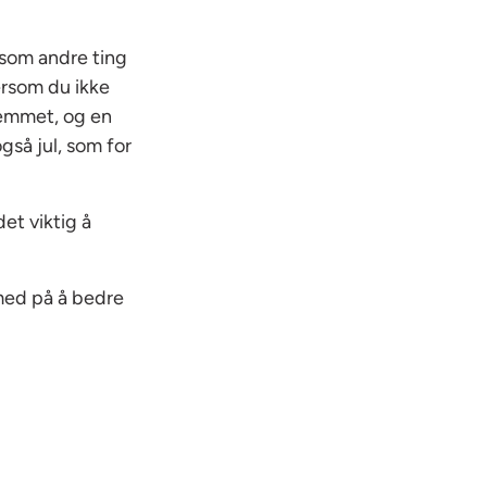
 som andre ting
ersom du ikke
hjemmet, og en
gså jul, som for
det viktig å
 med på å bedre