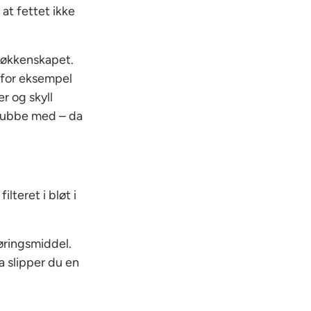
at fettet ikke
kjøkkenskapet.
i for eksempel
r og skyll
skrubbe med – da
lteret i bløt i
øringsmiddel.
a slipper du en