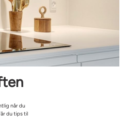
ften
tlig når du
r du tips til