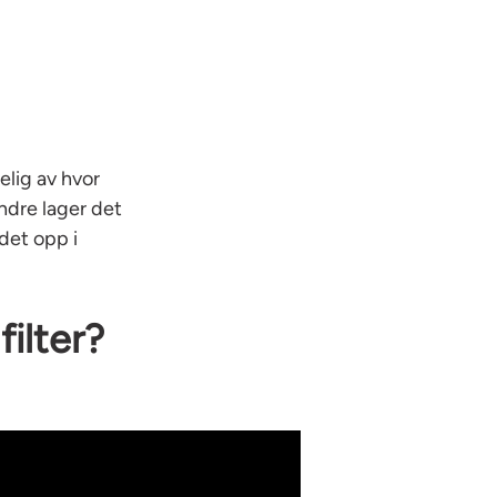
elig av hvor
ndre lager det
 det opp i
ilter?