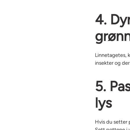
4. Dy
grønn
Linnetagetes, k
insekter og der
5. Pa
lys
Hvis du setter 
Sett pottene i