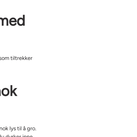
 med
som tiltrekker
nok
k lys til å gro.
u dyrker inne.