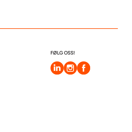
FØLG OSS!
LinkedIn
Instagram
Facebook
Hjelpesenter