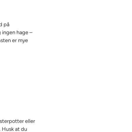
d på
g ingen hage –
insten er mye
sterpotter eller
s. Husk at du