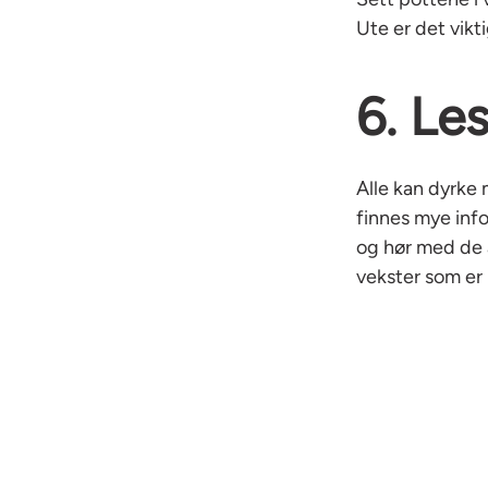
Ute er det vikt
6. Le
Alle kan dyrke 
finnes mye inf
og hør med de 
vekster som er 