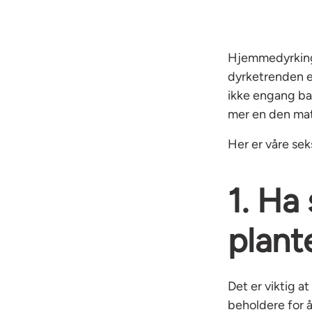
Hjemmedyrking 
dyrketrenden e
ikke engang bal
mer en den mat
Her er våre sek
1. Ha
plant
Det er viktig a
beholdere for å 