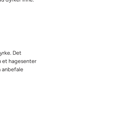
yrke. Det
m et hagesenter
å anbefale