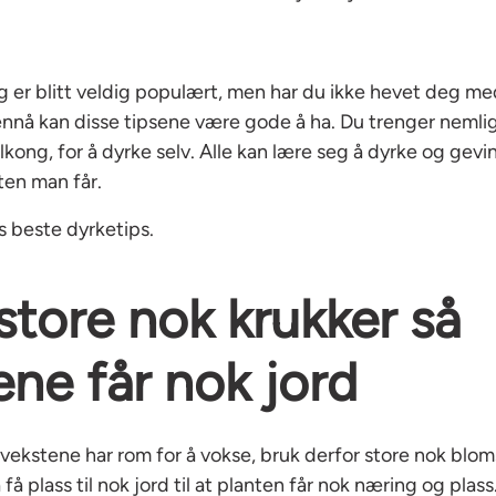
er blitt veldig populært, men har du ikke hevet deg me
nnå kan disse tipsene være gode å ha. Du trenger nemli
kong, for å dyrke selv. Alle kan lære seg å dyrke og gev
en man får.
s beste dyrketips.
 store nok krukker så
ene får nok jord
t vekstene har rom for å vokse, bruk derfor store nok blom
få plass til nok jord til at planten får nok næring og plas