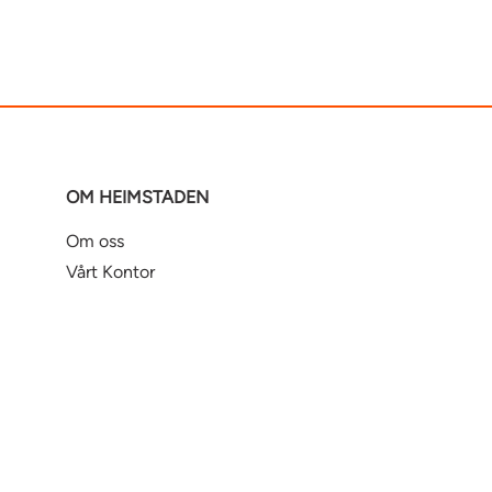
OM HEIMSTADEN
Om oss
Vårt Kontor
Varsling
Om Heimstaden Bostad
Tilgjengelighet på digitale
plattformer