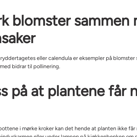
rk blomster sammen
saker
ryddertagetes eller calendula er eksempler på blomster 
med bidrar til pollinering.
ss på at plantene får 
pottene i mørke kroker kan det hende at planten ikke får no
 vinduskarmen eller under lampen på kjøkkenbenken om d