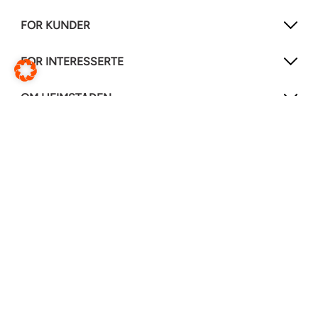
FOR KUNDER
FOR INTERESSERTE
OM HEIMSTADEN
FØLG OSS!
LinkedIn
Instagram
Facebook
Hjelpesenter