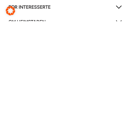
FOR INTERESSERTE
OM HEIMSTADEN
FØLG OSS!
LinkedIn
Instagram
Facebook
Hjelpesenter
Endre webside
Translate this page
© Heimstaden 2026
Informasjonskapselerklæring