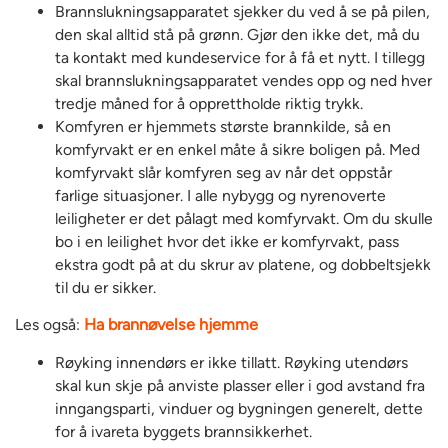
Brannslukningsapparatet sjekker du ved å se på pilen,
den skal alltid stå på grønn. Gjør den ikke det, må du
ta kontakt med kundeservice for å få et nytt. I tillegg
skal brannslukningsapparatet vendes opp og ned hver
tredje måned for å opprettholde riktig trykk.
Komfyren er hjemmets største brannkilde, så en
komfyrvakt er en enkel måte å sikre boligen på. Med
komfyrvakt slår komfyren seg av når det oppstår
farlige situasjoner. I alle nybygg og nyrenoverte
leiligheter er det pålagt med komfyrvakt. Om du skulle
bo i en leilighet hvor det ikke er komfyrvakt, pass
ekstra godt på at du skrur av platene, og dobbeltsjekk
til du er sikker.
Les også:
Ha brannøvelse hjemme
Røyking innendørs er ikke tillatt. Røyking utendørs
skal kun skje på anviste plasser eller i god avstand fra
inngangsparti, vinduer og bygningen generelt, dette
for å ivareta byggets brannsikkerhet.