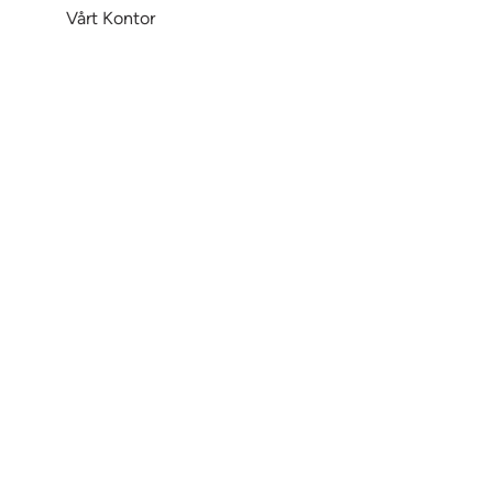
Vårt Kontor
Varsling
Om Heimstaden Bostad
Tilgjengelighet på digitale
plattformer
© Hei