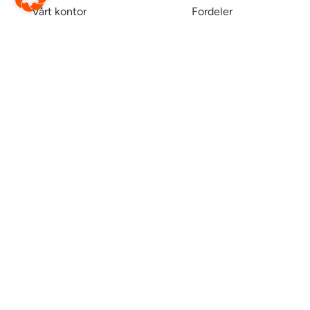
Vårt kontor
Fordeler
Hjelpesenter
Næring
Kontrakt
Endre webside
Translate this page