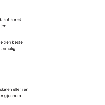
 blant annet
gjen
te den beste
t rimelig
kinen eller i en
ører gjennom