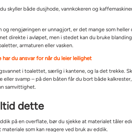
at du skyller både dusjhode, vannkokeren og kaffemaskine
n og rengjøringen er unnagjort, er det mange som heller 
et direkte i avløpet, men i stedet kan du bruke blandinge
oaletter, armaturen eller vasken.
 har du ansvar for når du leier leilighet
gsvannet i toalettet, særlig i kantene, og la det trekke. 
e eller svamp – på den båten får du bort både kalkrester
n samvittighet.
ltid dette
ddik på en overflate, bør du sjekke at materialet tåler ed
t materiale som kan reagere ved bruk av eddik.