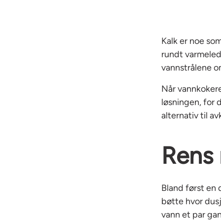
Kalk er noe som
rundt varmeled
vannstrålene om
Når vannkokere
løsningen, for 
alternativ til 
Rens
Bland først en 
bøtte hvor dusj
vann et par ga