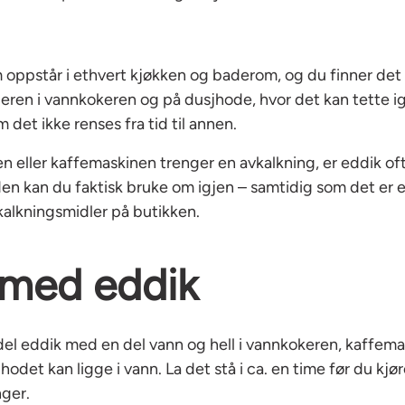
 oppstår i ethvert kjøkken og baderom, og du finner det
eren i vannkokeren og på dusjhode, hvor det kan tette i
 det ikke renses fra tid til annen.
n eller kaffemaskinen trenger en avkalkning, er eddik of
den kan du faktisk bruke om igjen – samtidig som det er e
avkalkningsmidler på butikken.
 med eddik
del eddik med en del vann og hell i vannkokeren, kaffemas
hodet kan ligge i vann. La det stå i ca. en time før du kj
nger.