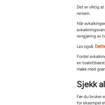
Det er viktig 
rensen.
Når avkalkinge
avkalkningsvann
rengjøring av t
Dette
Les også:
Fordel avkalkin
en toalettbørst
møkk med grøn
Sjekk al
Før du bruker e
for eksempel e