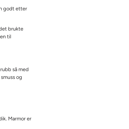
n godt etter
det brukte
n til
Skrubb så med
, smuss og
dik. Marmor er