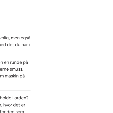
vnlig, men også
ed det du har i
en en runde på
jerne smuss,
tom maskin på
 holde i orden?
, hvor det er
 for deg som