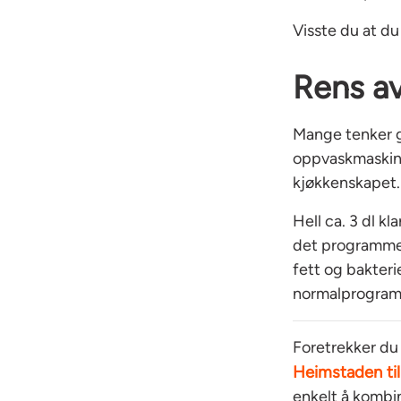
Visste du at du
Rens a
Mange tenker g
oppvaskmaskine
kjøkkenskapet.
Hell ca. 3 dl k
det programmet
fett og bakteri
normalprogram.
Foretrekker du 
Heimstaden tilb
enkelt å kombi