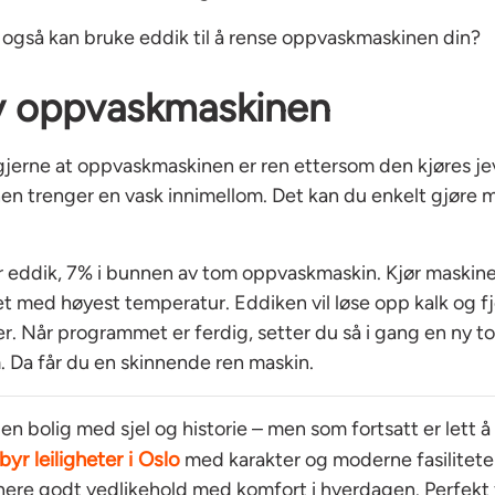
 også kan bruke eddik til å rense oppvaskmaskinen din?
v oppvaskmaskinen
jerne at oppvaskmaskinen er ren ettersom den kjøres je
n trenger en vask innimellom. Det kan du enkelt gjøre m
lar eddik, 7% i bunnen av tom oppvaskmaskin. Kjør maskin
 med høyest temperatur. Eddiken vil løse opp kalk og f
er. Når programmet er ferdig, setter du så i gang en ny 
 Da får du en skinnende ren maskin.
en bolig med sjel og historie – men som fortsatt er lett å
yr leiligheter i Oslo
med karakter og moderne fasiliteter
nere godt vedlikehold med komfort i hverdagen. Perfekt