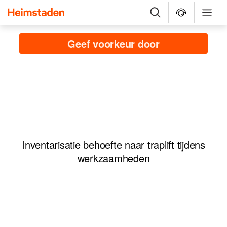
Heimstaden
Zoek
Service & repara
Menu