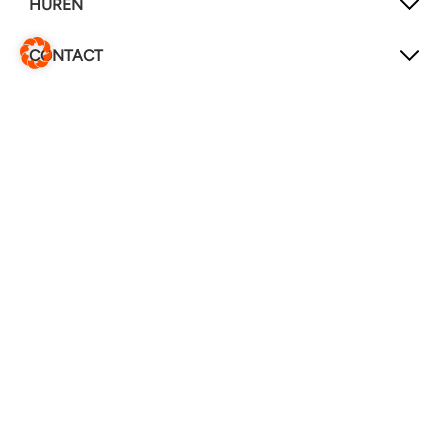
HUREN
CONTACT
SOCIAL MEDIA
LinkedIn
YouTube
Service & reparaties
Wijzig website
Vertaal deze pagina
© Heimstaden 2026
Privacy & cookies
Voorwaarden