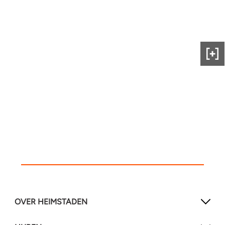
Gee
ons
fee
OVER HEIMSTADEN