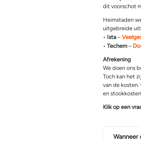
dit voorschot m
Heimstaden wer
uitgebreide ui
Veelge
•
Ista
–
Do
•
Techem
–
Afrekening
We doen ons be
Toch kan het zi
van de kosten.
en stookkosten
Klik op een vr
Wanneer o