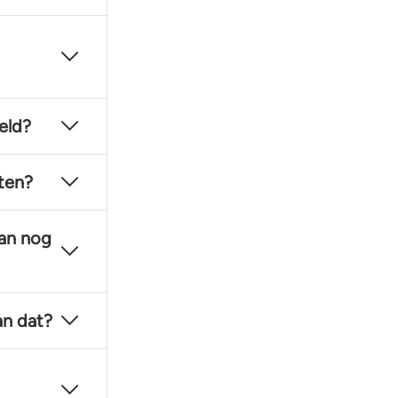
eld?
sten?
dan nog
an dat?