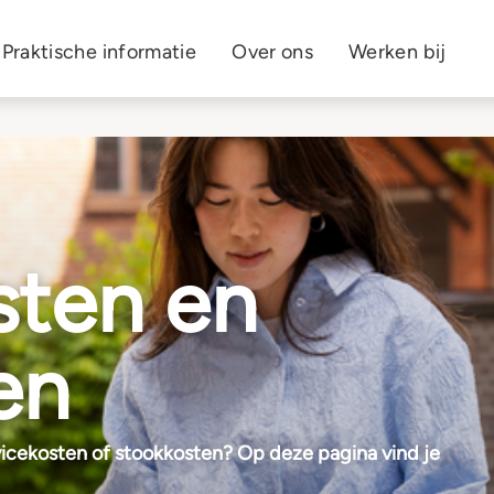
Praktische informatie
Over ons
Werken bij
sten en
en
vicekosten of stookkosten? Op deze pagina vind je