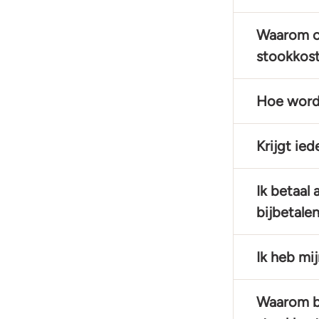
Waarom on
stookkos
Hoe worde
Krijgt ie
Ik betaal
bijbetale
Ik heb mi
Waarom be