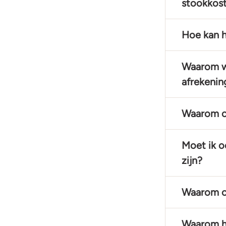
stookkos
Hoe kan he
Waarom wi
afrekenin
Waarom on
Moet ik oo
zijn?
Waarom on
Waarom he