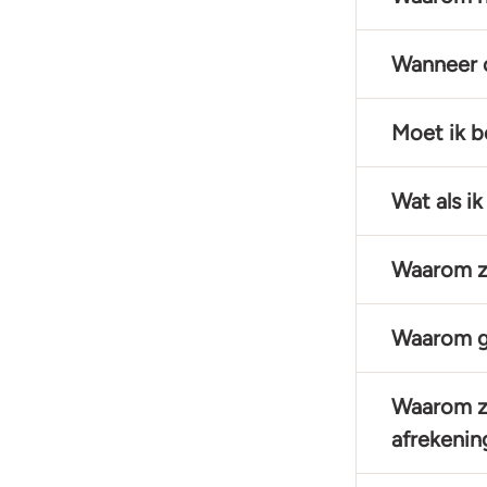
Wanneer o
Moet ik be
Wat als i
Waarom zi
Waarom g
Waarom zi
afrekenin