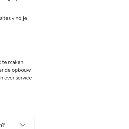
ites vind je
k te maken.
over de opbouw
n over service-
n?