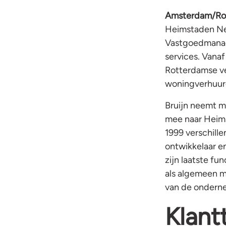
Amsterdam/Ro
Heimstaden Ned
Vastgoedmanag
services. Vanaf
Rotterdamse ve
woningverhuur
Bruijn neemt m
mee naar Heimst
1999 verschille
ontwikkelaar e
zijn laatste fu
als algemeen m
van de ondern
Klant