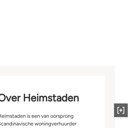
Over Heimstaden
Gee
Heimstaden is een van oorsprong
ons
Scandinavische woningverhuurder
fee