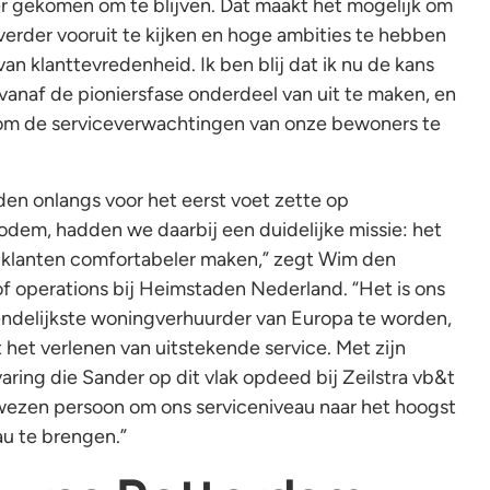
er gekomen om te blijven. Dat maakt het mogelijk om
 verder vooruit te kijken en hoge ambities te hebben
an klanttevredenheid. Ik ben blij dat ik nu de kans
l vanaf de pioniersfase onderdeel van uit te maken, en
it om de serviceverwachtingen van onze bewoners te
en onlangs voor het eerst voet zette op
dem, hadden we daarbij een duidelijke missie: het
 klanten comfortabeler maken,” zegt Wim den
of operations bij Heimstaden Nederland. “Het is ons
endelijkste woningverhuurder van Europa te worden,
het verlenen van uitstekende service. Met zijn
aring die Sander op dit vlak opdeed bij Zeilstra vb&t
ewezen persoon om ons serviceniveau naar het hoogst
au te brengen.”