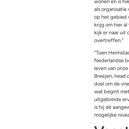
wonen en is hi
als organisatie
op het gebied v
krijg om hier a
kijk er naar u
overtreffen.”
“Toen Heimstad
Nederlandse bo
leven van onze
Breejen, head 
doel om de vri
wat begint met 
uitgebreide erv
is hij dé aang
mogelijke nive