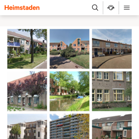
Heimstaden
Zoek
Service & repara
Menu