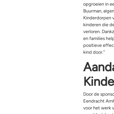
opgroeien in e
Buurman, alge
Kinderdorpen v
kinderen die de 
verloren. Dank
en families hel
positieve effec
kind door.”
Aand
Kinde
Door de sponso
Eendracht Arn
voor het werk 