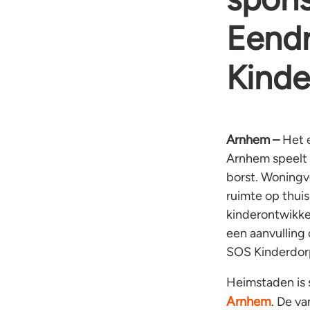
Eend
Kinde
Arnhem –
Het e
Arnhem speelt 
borst. Woning
ruimte op thui
kinderontwikke
een aanvulling
SOS Kinderdor
Heimstaden is
Arnhem
. De va