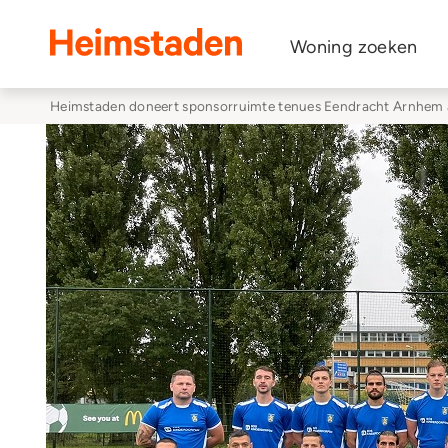
Heimstaden
Woning zoeken
Heimstaden doneert sponsorruimte tenues Eendracht Arnhem