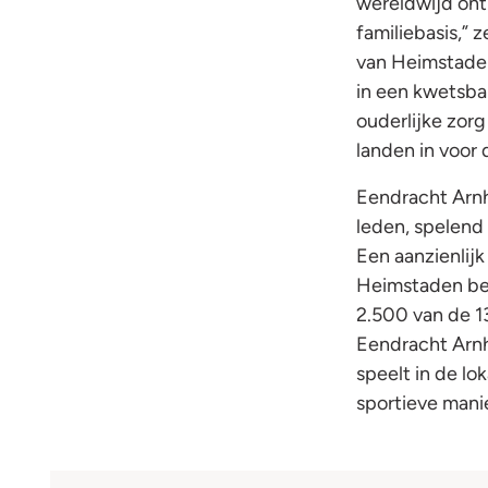
wereldwijd ont
familiebasis,”
van Heimstaden
in een kwetsbar
ouderlijke zorg
landen in voor 
Eendracht Arn
leden, spelend 
Een aanzienlij
Heimstaden bev
2.500 van de 1
Eendracht Arnh
speelt in de l
sportieve manie