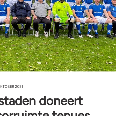
OKTOBER 2021
staden doneert
orruimte tenues