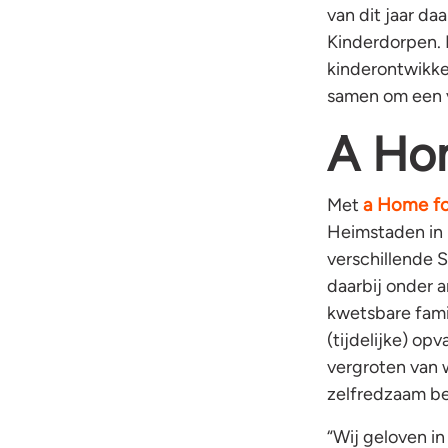
van dit jaar da
Kinderdorpen.
kinderontwikke
samen om een ve
A Ho
a Home f
Met
Heimstaden in h
verschillende S
daarbij onder 
kwetsbare fami
(tijdelijke) op
vergroten van 
zelfredzaam b
“Wij geloven in 