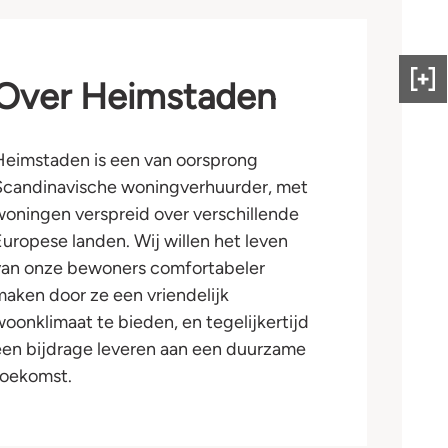
Over Heimstaden
Gee
ons
fee
Heimstaden is een van oorsprong
Scandinavische woningverhuurder, met
woningen verspreid over verschillende
Europese landen. Wij willen het leven
van onze bewoners comfortabeler
maken door ze een vriendelijk
woonklimaat te bieden, en tegelijkertijd
een bijdrage leveren aan een duurzame
toekomst.