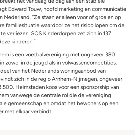
breekt het vandaag de dag aan een stabiele
 zegt Edward Touw, hoofd marketing en communicatie
 Nederland. “Ze staan er alleen voor of groeien op
e familiesituatie waardoor ze het risico lopen om de
 te verliezen. SOS Kinderdorpen zet zich in 137
deze kinderen.”
hem is een voetbalvereniging met ongeveer 380
in zowel in de jeugd als in volwassencompetities.
k deel van het Nederlands woningaanbod van
indt zich in de regio Arnhem-Nijmegen, ongeveer
3.500. Heimstaden koos voor een sponsorship van
em vanwege de centrale rol die de vereniging
okale gemeenschap en omdat het bewoners op een
r met elkaar verbindt.