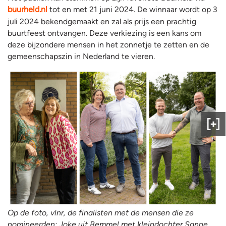
buurheld.nl
tot en met 21 juni 2024. De winnaar wordt op 3
juli 2024 bekendgemaakt en zal als prijs een prachtig
buurtfeest ontvangen. Deze verkiezing is een kans om
deze bijzondere mensen in het zonnetje te zetten en de
gemeenschapszin in Nederland te vieren.
Gee
ons
fee
Op de foto, vlnr, de finalisten met de mensen die ze
nomineerden: Joke uit Bemmel met kleindochter Sanne,