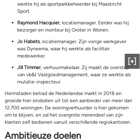
werkte hij als sportparkbeheerder bij Maastricht
Sport.
Raymond Hacquier
, locatiemanager. Eerder was hij
bezorger en monteur bij Groter in Wonen.
Jo Habets
, locatiemanager. Zijn vorige werkgever
was Dyneema, waar hij werkte als facilitair
medewerker.
Gee
Jill Timmer
, verhuurmakelaar. Zij maakt de overstap
ons
van vb&t Vastgoedmanagement, waar ze werkte als
fee
mutatie-inspecteur.
Heimstaden betrad de Nederlandse markt in 2018 en
groeide hier sindsdien uit tot een aanbieder van meer dan
12.700 woningen. De woningverhuurder is hier gekomen
om te blijven, en zal het overgrote merendeel van zijn
klanten zelf bedienen vanuit verschillende regiokantoren.
Ambitieuze doelen