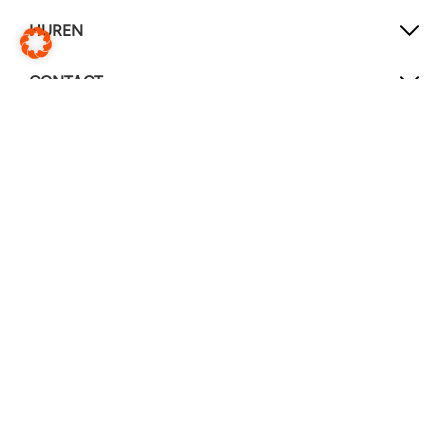
HUREN
CONTACT
SOCIAL MEDIA
LinkedIn
YouTube
Service & reparaties
Wijzig website
Vertaal deze pagina
© Heimstaden 2026
Privacy & cookies
Voorwaarden