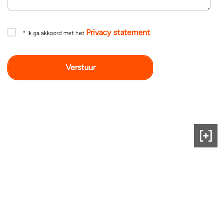
Privacy statement
*
Ik ga akkoord met het
Gee
ons
fee