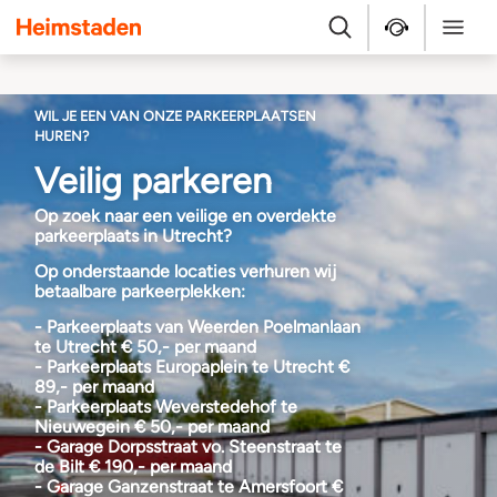
Heimstaden
Zoek
Service & repara
Menu
WIL JE EEN VAN ONZE PARKEERPLAATSEN
HUREN?
Veilig parkeren
Op zoek naar een veilige en overdekte
parkeerplaats in Utrecht?
Op onderstaande locaties verhuren wij
betaalbare parkeerplekken:
- Parkeerplaats van Weerden Poelmanlaan
te Utrecht € 50,- per maand
- Parkeerplaats Europaplein te Utrecht €
89,- per maand
- Parkeerplaats Weverstedehof te
Nieuwegein € 50,- per maand
- Garage Dorpsstraat vo. Steenstraat te
de Bilt € 190,- per maand
- Garage Ganzenstraat te Amersfoort €