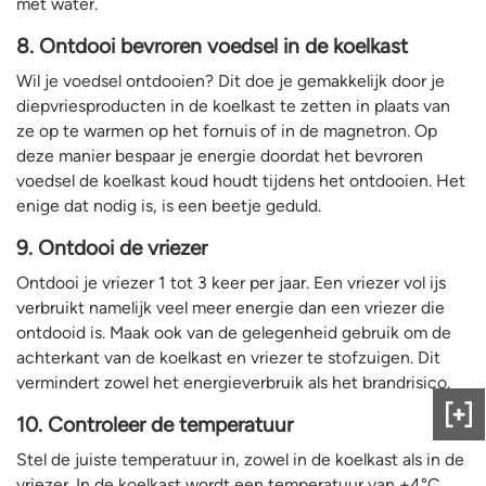
met water.
8. Ontdooi bevroren voedsel in de koelkast
Wil je voedsel ontdooien? Dit doe je gemakkelijk door je
diepvriesproducten in de koelkast te zetten in plaats van
ze op te warmen op het fornuis of in de magnetron. Op
deze manier bespaar je energie doordat het bevroren
voedsel de koelkast koud houdt tijdens het ontdooien. Het
enige dat nodig is, is een beetje geduld.
9. Ontdooi de vriezer
Ontdooi je vriezer 1 tot 3 keer per jaar. Een vriezer vol ijs
verbruikt namelijk veel meer energie dan een vriezer die
ontdooid is. Maak ook van de gelegenheid gebruik om de
achterkant van de koelkast en vriezer te stofzuigen. Dit
vermindert zowel het energieverbruik als het brandrisico.
10. Controleer de temperatuur
Gee
ons
Stel de juiste temperatuur in, zowel in de koelkast als in de
fee
vriezer. In de koelkast wordt een temperatuur van +4°C