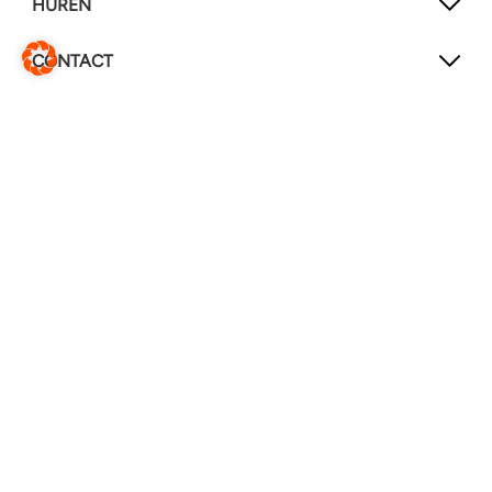
HUREN
CONTACT
SOCIAL MEDIA
LinkedIn
YouTube
Service & reparaties
Wijzig website
Vertaal deze pagina
© Heimstaden 2026
Privacy & cookies
Voorwaarden