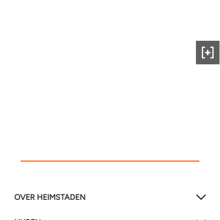
Gee
ons
fee
OVER HEIMSTADEN