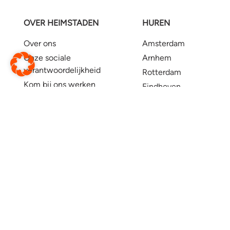
OVER HEIMSTADEN
HUREN
Over ons
Amsterdam
Onze sociale
Arnhem
verantwoordelijkheid
Rotterdam
Kom bij ons werken
Eindhoven
Onze partners
Groningen
Persinformatie
5TRACKS Breda
Corporate website
For expats
Toegankelijkheid
Wijzig website
Vertaal deze pagina