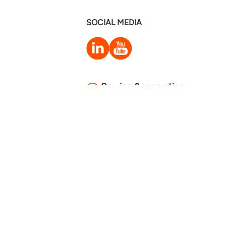
SOCIAL MEDIA
LinkedIn
YouTube
Service & reparaties
© Heimstaden 2026
Privacy & cookies
Voorwaarden