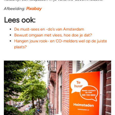
Afbeelding:
Pixabay
Lees ook:
De must-sees en -do’s van Amsterdam
Bewust omgaan met vlees, hoe doe je dat?
Hangen jouw rook- en CO-melders wel op de juiste
plaats?