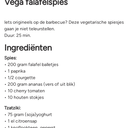
Vega falafelspies
Iets origineels op de barbecue? Deze vegetarische spiesjes
gaan je niet teleurstellen.
Duur: 25 min.
Ingrediënten
Spies:
• 200 gram falafel balletjes
• 1 paprika
• 1/2 courgette
• 200 gram ananas (vers of uit blik)
• 10 cherry tomaten
• 10 houten stokjes
Tzatziki:
• 75 gram (soja)yoghurt
• 1 el citroensap
• 1 knoflookteen, geperst