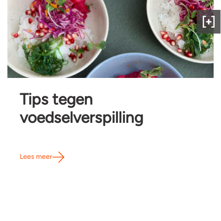
Gee
ons
fee
Tips tegen
voedselverspilling
Lees meer