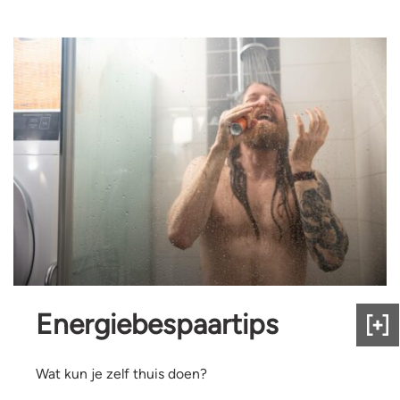
Energiebespaartips
Gee
ons
fee
Wat kun je zelf thuis doen?