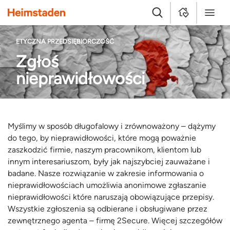
Heimstaden
Szukaj
MyHome
Menu
ETYCZNA PRZEDSIĘBIORCZOŚĆ
Zgłoś
nieprawidłowości
Myślimy w sposób długofalowy i zrównoważony – dążymy
do tego, by nieprawidłowości, które mogą poważnie
zaszkodzić firmie, naszym pracownikom, klientom lub
innym interesariuszom, były jak najszybciej zauważane i
badane. Nasze rozwiązanie w zakresie informowania o
nieprawidłowościach umożliwia anonimowe zgłaszanie
nieprawidłowości które naruszają obowiązujące przepisy.
Wszystkie zgłoszenia są odbierane i obsługiwane przez
zewnętrznego agenta – firmę 2Secure. Więcej szczegółów