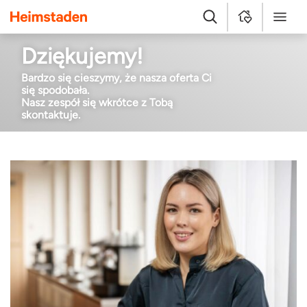
Heimstaden
Szukaj
MyHome
Menu
Dziękujemy!
Bardzo się cieszymy, że nasza oferta Ci
się spodobała.
Nasz zespół się wkrótce z Tobą
skontaktuje.