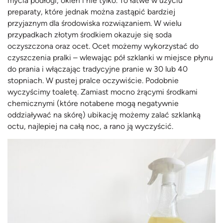
mycia podłogi, okien i nie tylko. To łatwe w użyciu
preparaty, które jednak można zastąpić bardziej
przyjaznym dla środowiska rozwiązaniem. W wielu
przypadkach złotym środkiem okazuje się soda
oczyszczona oraz ocet. Ocet możemy wykorzystać do
czyszczenia pralki – wlewając pół szklanki w miejsce płynu
do prania i włączając tradycyjne pranie w 30 lub 40
stopniach. W pustej pralce oczywiście. Podobnie
wyczyścimy toaletę. Zamiast mocno żrącymi środkami
chemicznymi (które notabene mogą negatywnie
oddziaływać na skórę) ubikację możemy zalać szklanką
octu, najlepiej na całą noc, a rano ją wyczyścić.