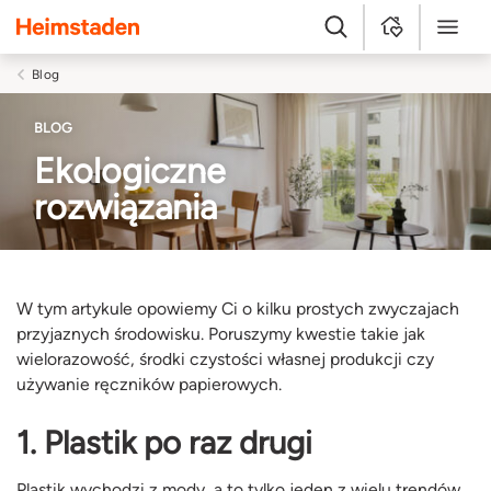
Heimstaden
Szukaj
MyHome
Menu
Blog
BLOG
Ekologiczne
rozwiązania
W tym artykule opowiemy Ci o kilku prostych zwyczajach
przyjaznych środowisku. Poruszymy kwestie takie jak
wielorazowość, środki czystości własnej produkcji czy
używanie ręczników papierowych.
1. Plastik po raz drugi
Plastik wychodzi z mody, a to tylko jeden z wielu trendów,