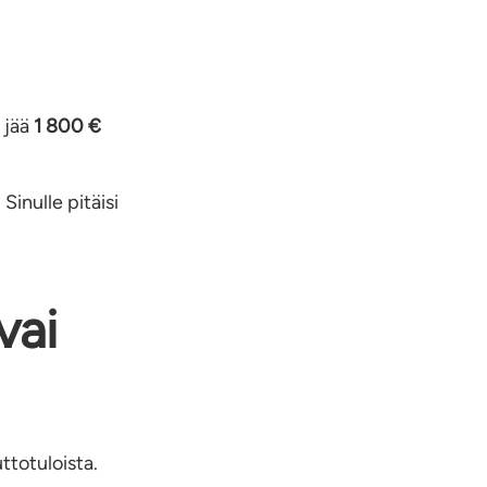
e jää
1 800 €
Sinulle pitäisi
vai
ttotuloista.