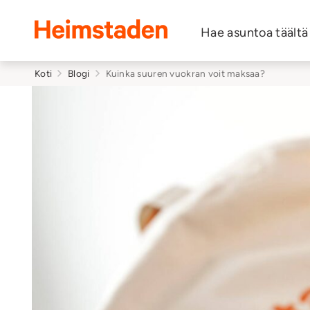
Heimstaden
Hae asuntoa täältä
Koti
Blogi
Kuinka suuren vuokran voit maksaa?