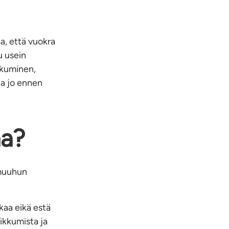
a, että vuokra
u usein
kkuminen,
da jo ennen
aa?
 muuhun
ikaa eikä estä
ikkumista ja