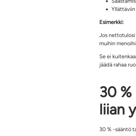
Säästämi
Yllättävii
Esimerkki:
Jos nettotulosi
muihin menoihi
Se ei kuitenkaa
jäädä rahaa ruok
30 % 
liian
30 % -sääntö ta