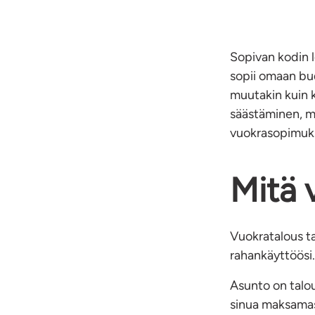
Sopivan kodin l
sopii omaan bu
muutakin kuin k
säästäminen, m
vuokrasopimukse
Mitä 
Vuokratalous ta
rahankäyttöösi.
Asunto on taloud
sinua maksamast