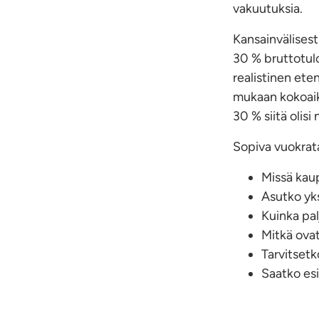
vakuutuksia.
Kansainvälisest
30 % bruttotulo
realistinen ete
mukaan kokoaik
30 % siitä olisi
Sopiva vuokrata
Missä kau
Asutko yks
Kuinka pal
Mitkä ova
Tarvitsetk
Saatko es