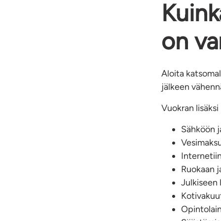
Kuink
on va
Aloita katsomall
jälkeen vähennä
Vuokran lisäksi
Sähköön ja
Vesimaksuu
Internetii
Ruokaan ja
Julkiseen 
Kotivakuu
Opintolain