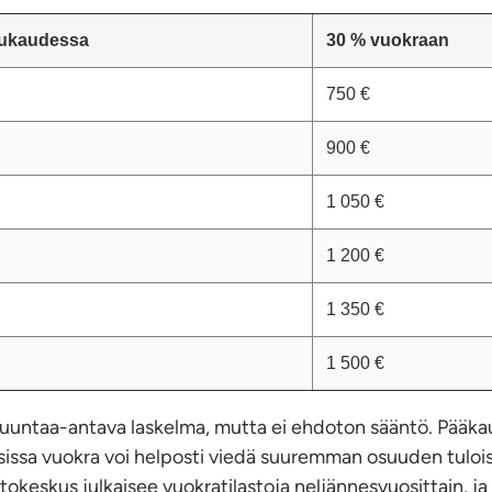
uukaudessa
30 % vuokraan
750 €
900 €
1 050 €
1 200 €
1 350 €
1 500 €
uuntaa-antava laskelma, mutta ei ehdoton sääntö. Pääka
issa vuokra voi helposti viedä suuremman osuuden tulois
astokeskus julkaisee vuokratilastoja neljännesvuosittain, j