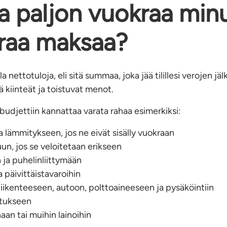
a paljon vuokraa minu
raa maksaa?
a nettotuloja, eli sitä summaa, joka jää tilillesi verojen jä
 kiinteät ja toistuvat menot.
 budjettiin kannattaa varata rahaa esimerkiksi:
 lämmitykseen, jos ne eivät sisälly vuokraan
n, jos se veloitetaan erikseen
n ja puhelinliittymään
 päivittäistavaroihin
liikenteeseen, autoon, polttoaineeseen ja pysäköintiin
tukseen
aan tai muihin lainoihin