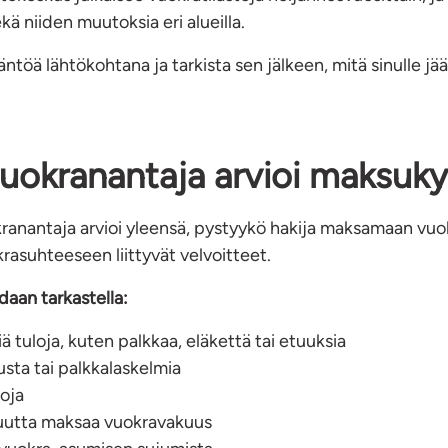
kä niiden muutoksia eri alueilla.
ntöä lähtökohtana ja tarkista sen jälkeen, mitä sinulle j
uokranantaja arvioi maksuk
anantaja arvioi yleensä, pystyykö hakija maksamaan vuokr
asuhteeseen liittyvät velvoitteet.
idaan tarkastella:
iä tuloja, kuten palkkaa, eläkettä tai etuuksia
sta tai palkkalaskelmia
oja
uutta maksaa vuokravakuus