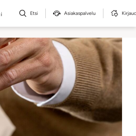
Etsi
Asiakaspalvelu
Kirjau
i