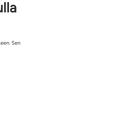
lla
lkeen. Sen