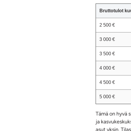
Bruttotulot k
2 500 €
3 000 €
3 500 €
4 000 €
4 500 €
5 000 €
Tämä on hyvä s
ja kasvukeskuks
asut yksin. Til