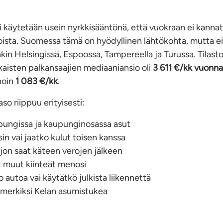
i käytetään usein nyrkkisääntönä, että vuokraan ei kannatt
ista. Suomessa tämä on hyödyllinen lähtökohta, mutta ei
nkin Helsingissä, Espoossa, Tampereella ja Turussa. Tilas
aisten palkansaajien mediaaniansio oli
3 611 €/kk vuonn
 noin
1 083 €/kk
.
so riippuu erityisesti:
pungissa ja kaupunginosassa asut
in vai jaatko kulut toisen kanssa
jon saat käteen verojen jälkeen
t muut kiinteät menosi
o autoa vai käytätkö julkista liikennettä
imerkiksi Kelan asumistukea