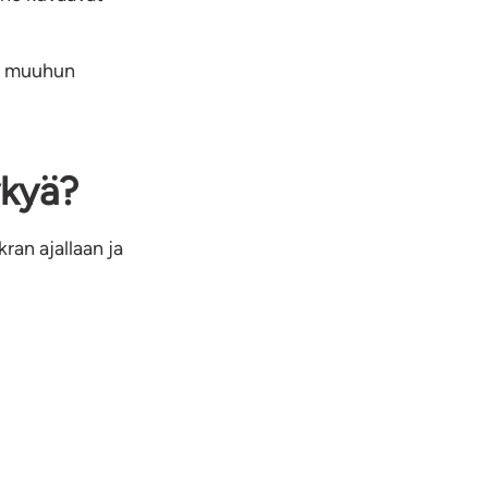
ää muuhun
ykyä?
an ajallaan ja