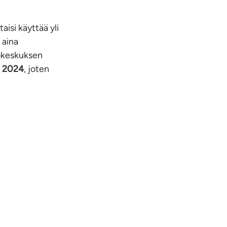
aisi käyttää yli
 aina
tokeskuksen
a 2024
, joten