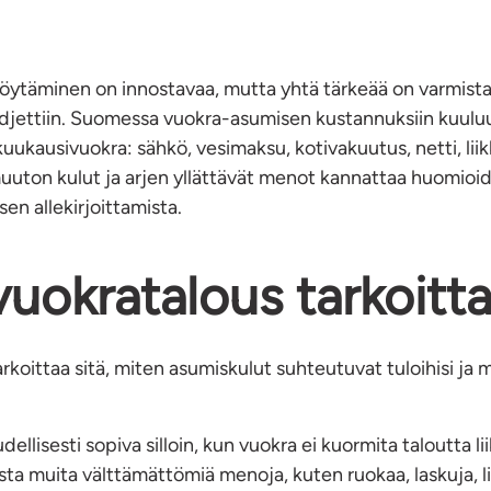
öytäminen on innostavaa, mutta yhtä tärkeää on varmista
djettiin. Suomessa vuokra-asumisen kustannuksiin kuulu
uukausivuokra: sähkö, vesimaksu, kotivakuutus, netti, lii
uuton kulut ja arjen yllättävät menot kannattaa huomioi
n allekirjoittamista.
vuokratalous tarkoitt
rkoittaa sitä, miten asumiskulut suhteutuvat tuloihisi ja
ellisesti sopiva silloin, kun vuokra ei kuormita taloutta li
a muita välttämättömiä menoja, kuten ruokaa, laskuja, li