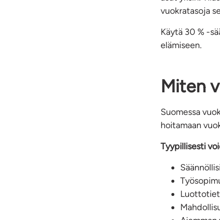
vuokratasoja se
Käytä 30 % -sää
elämiseen.
Miten v
Suomessa vuokr
hoitamaan vuokr
Tyypillisesti vo
Säännöllis
Työsopimu
Luottotiet
Mahdollis