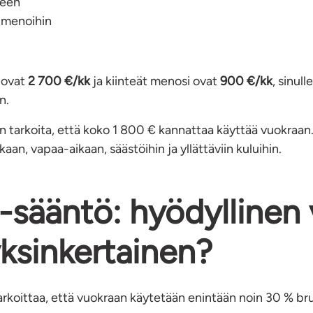
seen
n menoihin
 ovat
2 700 €/kk
ja kiinteät menosi ovat
900 €/kk
, sinull
n.
n tarkoita, että koko 1 800 € kannattaa käyttää vuokraan. 
aan, vapaa-aikaan, säästöihin ja yllättäviin kuluihin.
-sääntö: hyödyllinen 
 yksinkertainen?
rkoittaa, että vuokraan käytetään enintään noin 30 % bru