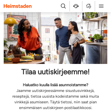
Heimstaden
Etsi
Asiakaspalvelu
Kirjaudu sisään
Valikko
Tilaa uutiskirjeemme!
Haluatko kuulla lisää asunnoistamme?
Jaamme uutiskirjeessämme sisustusvinkkejä,
reseptejä, tietoa uusista kodeistamme sekä muita
vinkkejä asumiseen. Täytä tietosi, niin saat pian
ensimmäisen uutiskirjeen postilaatikkoosi.